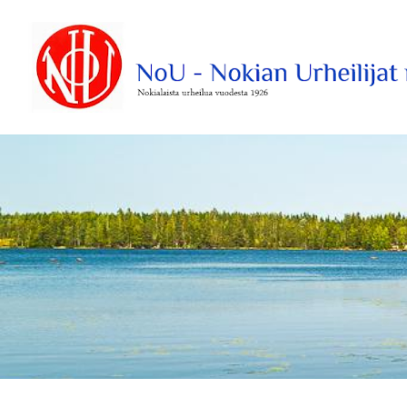
Siirry
sivun
sisältöön
Nokian Urheilijat Ry.