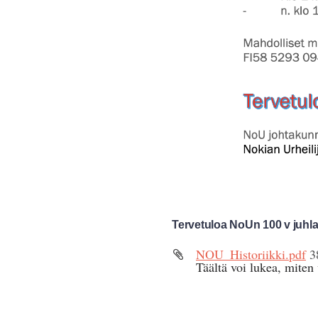
Tervetuloa NoUn 100 v juhla
NOU_Historiikki.pdf
3
Täältä voi lukea, miten 