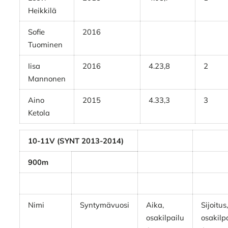
Heikkilä
Sofie
2016
Tuominen
Iisa
2016
4.23,8
2
Mannonen
Aino
2015
4.33,3
3
Ketola
10-11V (SYNT 2013-2014)
900m
Nimi
Syntymävuosi
Aika,
Sijoitus
osakilpailu
osakilp