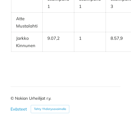
1
1
3
Atte
Mustalahti
Jarkko
9.07,2
1
8.57,9
Kinnunen
©
Nokian Urheilijat r.y.
Evästeet
Tehty Yhdistysavaimella