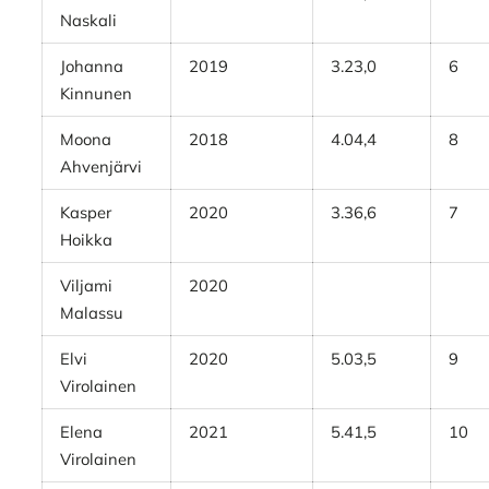
Naskali
Johanna
2019
3.23,0
6
Kinnunen
Moona
2018
4.04,4
8
Ahvenjärvi
Kasper
2020
3.36,6
7
Hoikka
Viljami
2020
Malassu
Elvi
2020
5.03,5
9
Virolainen
Elena
2021
5.41,5
10
Virolainen