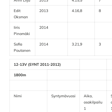
Anni Lilja
2013
4.15,5
7
Edit
2013
4.16,8
8
Oksman
Iiris
2014
Pinomäki
Sofia
2014
3.21,9
3
Poutanen
12-13V (SYNT 2011-2012)
1800m
Nimi
Syntymävuosi
Aika,
osakilpailu
1