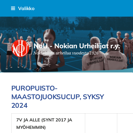
Siirry
Valikko
sivun
sisältöön
Nokian Urheilijat Ry.
PUROPUISTO-
MAASTOJUOKSUCUP, SYKSY
2024
7V JA ALLE (SYNT 2017 JA
MYÖHEMMIN)