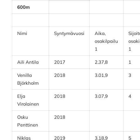
600m
Nimi
Syntymävuosi
Aika,
Sijoi
osakilpailu
osaki
1
1
Aili Antila
2017
2.37,8
1
Venilla
2018
3.01,9
3
Björkholm
Elja
2018
3.07,9
4
Virolainen
Osku
2018
Penttinen
Niklas
2019
3.18,9
5