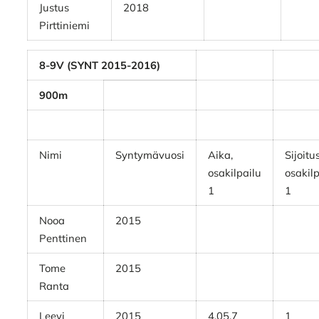
Justus
2018
Pirttiniemi
8-9V (SYNT 2015-2016)
900m
Nimi
Syntymävuosi
Aika,
Sijoitu
osakilpailu
osakilp
1
1
Nooa
2015
Penttinen
Tome
2015
Ranta
Leevi
2015
4.05,7
1