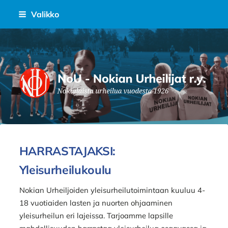
Siirry
Valikko
sivun
sisältöön
Nokian Urheilijat Ry.
HARRASTAJAKSI:
Yleisurheilukoulu
Nokian Urheiljoiden yleisurheilutoimintaan kuuluu 4-
18 vuotiaiden lasten ja nuorten ohjaaminen
yleisurheilun eri lajeissa. Tarjoamme lapsille