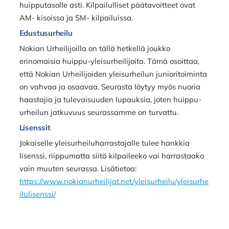
huipputasolle asti. Kilpailulliset päätavoitteet ovat
AM- kisoissa ja SM- kilpailuissa.
Edustusurheilu
Nokian Urheilijoilla on tällä hetkellä joukko
erinomaisia huippu-yleisurheilijoita. Tämä osoittaa,
että Nokian Urheilijoiden yleisurheilun junioritoiminta
on vahvaa ja osaavaa. Seurasta löytyy myös nuoria
haastajia ja tulevaisuuden lupauksia, joten huippu-
urheilun jatkuvuus seurassamme on turvattu.
Lisenssit
Jokaiselle yleisurheiluharrastajalle tulee hankkia
lisenssi, riippumatta siitä kilpaileeko vai harrastaako
vain muuten seurassa. Lisätietoa:
https://www.nokianurheilijat.net/yleisurheilu/yleisurhe
ilulisenssi/