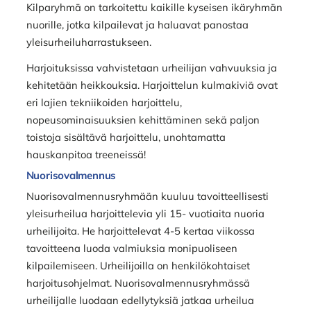
Kilparyhmä on tarkoitettu kaikille kyseisen ikäryhmän
nuorille, jotka kilpailevat ja haluavat panostaa
yleisurheiluharrastukseen.
Harjoituksissa vahvistetaan urheilijan vahvuuksia ja
kehitetään heikkouksia. Harjoittelun kulmakiviä ovat
eri lajien tekniikoiden harjoittelu,
nopeusominaisuuksien kehittäminen sekä paljon
toistoja sisältävä harjoittelu, unohtamatta
hauskanpitoa treeneissä!
Nuorisovalmennus
Nuorisovalmennusryhmään kuuluu tavoitteellisesti
yleisurheilua harjoittelevia yli 15- vuotiaita nuoria
urheilijoita. He harjoittelevat 4-5 kertaa viikossa
tavoitteena luoda valmiuksia monipuoliseen
kilpailemiseen. Urheilijoilla on henkilökohtaiset
harjoitusohjelmat. Nuorisovalmennusryhmässä
urheilijalle luodaan edellytyksiä jatkaa urheilua