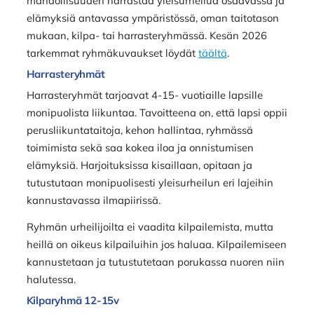
mahdollisuuden harrastaa yleisurheilua osaavassa ja
elämyksiä antavassa ympäristössä, oman taitotason
mukaan, kilpa- tai harrasteryhmässä. Kesän 2026
tarkemmat ryhmäkuvaukset löydät
täältä
.
Harrasteryhmät
Harrasteryhmät tarjoavat 4-15- vuotiaille lapsille
monipuolista liikuntaa. Tavoitteena on, että lapsi oppii
perusliikuntataitoja, kehon hallintaa, ryhmässä
toimimista sekä saa kokea iloa ja onnistumisen
elämyksiä. Harjoituksissa kisaillaan, opitaan ja
tutustutaan monipuolisesti yleisurheilun eri lajeihin
kannustavassa ilmapiirissä.
Ryhmän urheilijoilta ei vaadita kilpailemista, mutta
heillä on oikeus kilpailuihin jos haluaa. Kilpailemiseen
kannustetaan ja tutustutetaan porukassa nuoren niin
halutessa.
Kilparyhmä 12-15v