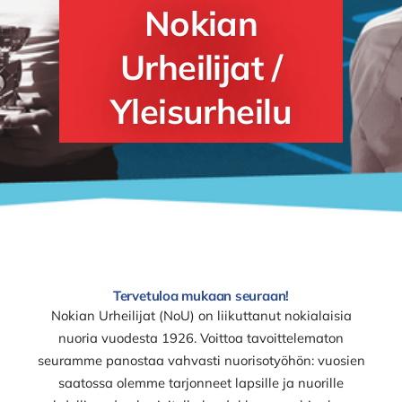
Nokian
Urheilijat /
Yleisurheilu
Tervetuloa mukaan seuraan!
Nokian Urheilijat (NoU) on liikuttanut nokialaisia
nuoria vuodesta 1926. Voittoa tavoittelematon
seuramme panostaa vahvasti nuorisotyöhön: vuosien
saatossa olemme tarjonneet lapsille ja nuorille