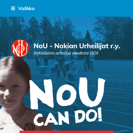
Siirry
Valikko
sivun
sisältöön
Nokian Urheilijat Ry.