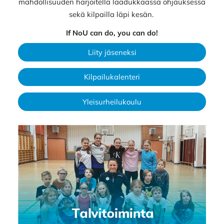
mahdollisuuden harjoitella laadukkaassa ohjauksessa
sekä kilpailla läpi kesän.
If NoU can do, you can do!
Liity jäseneksi
Kilpailukalenteri
Yleisurheilukoulu