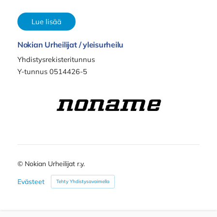
Lue lisää
Nokian Urheilijat / yleisurheilu
Yhdistysrekisteritunnus
Y-tunnus 0514426-5
©
Nokian Urheilijat r.y.
Evästeet
Tehty Yhdistysavaimella