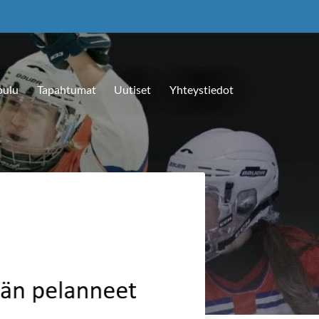
oulu
Tapahtumat
Uutiset
Yhteystiedot