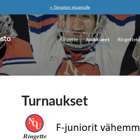
« Sivuston etusivulle
osto
Ringette
Joukkueet
Ringettek
Turnaukset