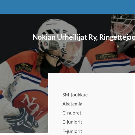
Siirry
sivun
sisältöön
Nokian Urheilijat Ry, Ringetteja
SM-joukkue
Akatemia
C-nuoret
E-juniorit
F-juniorit