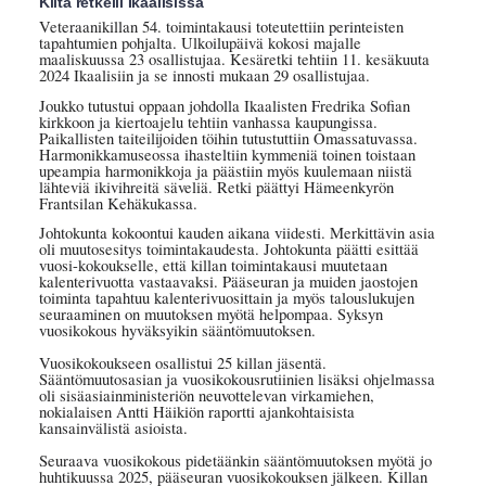
Kilta retkeili Ikaalisissa
Veteraanikillan 54. toimintakausi toteutettiin perinteisten
tapahtumien pohjalta. Ulkoilupäivä kokosi majalle
maaliskuussa 23 osallistujaa. Kesäretki tehtiin 11. kesäkuuta
2024 Ikaalisiin ja se innosti mukaan 29 osallistujaa.
Joukko tutustui oppaan johdolla Ikaalisten Fredrika Sofian
kirkkoon ja kiertoajelu tehtiin vanhassa kaupungissa.
Paikallisten taiteilijoiden töihin tutustuttiin Omassatuvassa.
Harmonikkamuseossa ihasteltiin kymmeniä toinen toistaan
upeampia harmonikkoja ja päästiin myös kuulemaan niistä
lähteviä ikivihreitä säveliä. Retki päättyi Hämeenkyrön
Frantsilan Kehäkukassa.
Johtokunta kokoontui kauden aikana viidesti. Merkittävin asia
oli muutosesitys toimintakaudesta. Johtokunta päätti esittää
vuosi-kokoukselle, että killan toimintakausi muutetaan
kalenterivuotta vastaavaksi. Pääseuran ja muiden jaostojen
toiminta tapahtuu kalenterivuosittain ja myös talouslukujen
seuraaminen on muutoksen myötä helpompaa. Syksyn
vuosikokous hyväksyikin sääntömuutoksen.
Vuosikokoukseen osallistui 25 killan jäsentä.
Sääntömuutosasian ja vuosikokousrutiinien lisäksi ohjelmassa
oli sisäasiainministeriön neuvottelevan virkamiehen,
nokialaisen Antti Häikiön raportti ajankohtaisista
kansainvälistä asioista.
Seuraava vuosikokous pidetäänkin sääntömuutoksen myötä jo
huhtikuussa 2025, pääseuran vuosikokouksen jälkeen. Killan