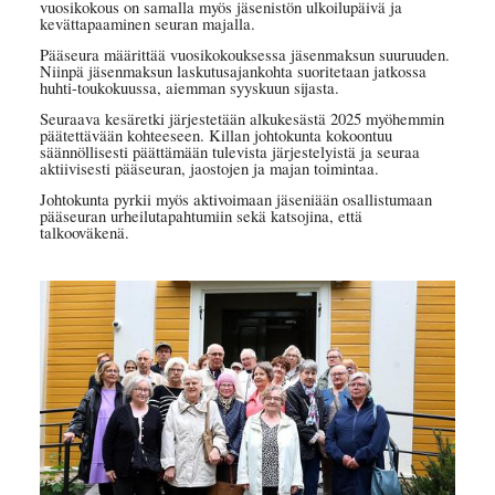
vuosikokous on samalla myös jäsenistön ulkoilupäivä ja
kevättapaaminen seuran majalla.
Pääseura määrittää vuosikokouksessa jäsenmaksun suuruuden.
Niinpä jäsenmaksun laskutusajankohta suoritetaan jatkossa
huhti-toukokuussa, aiemman syyskuun sijasta.
Seuraava kesäretki järjestetään alkukesästä 2025 myöhemmin
päätettävään kohteeseen. Killan johtokunta kokoontuu
säännöllisesti päättämään tulevista järjestelyistä ja seuraa
aktiivisesti pääseuran, jaostojen ja majan toimintaa.
Johtokunta pyrkii myös aktivoimaan jäseniään osallistumaan
pääseuran urheilutapahtumiin sekä katsojina, että
talkooväkenä.