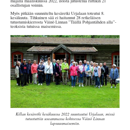
majalla maaliskuussa 2022, iloista jutustelua riittikin 21
osallistujan voimin.
Myös pitkään suunniteltu kesäretki Urjalaan toteutui 8.
kesäkuuta. Tihkuinen sää ei haitannut 28 retkeläisen
tutustumiskierrosta Väinö Linnan ”Täällä Pohjantähden alla”-
teoksista tutuissa maisemissa.
Killan kesäretki kesäkuussa 2022 suuntautui Urjalaan, missä
tutustuttiin useammassa kohteessa Väinö Linnan
lapsuusmaisemiin.