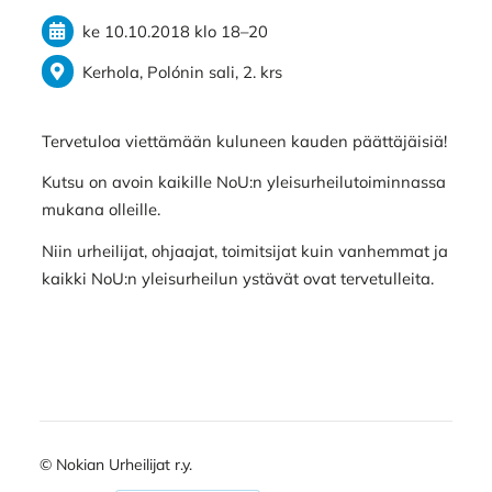
ke 10.10.2018
klo 18
–
20
Kerhola, Polónin sali, 2. krs
Tervetuloa viettämään kuluneen kauden päättäjäisiä!
Kutsu on avoin kaikille NoU:n yleisurheilutoiminnassa
mukana olleille.
Niin urheilijat, ohjaajat, toimitsijat kuin vanhemmat ja
kaikki NoU:n yleisurheilun ystävät ovat tervetulleita.
©
Nokian Urheilijat r.y.