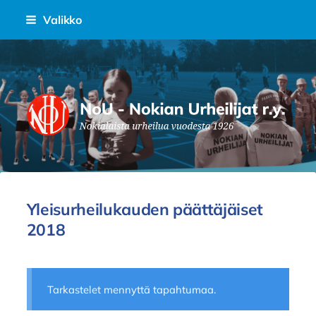
Siirry
Valikko
sivun
sisältöön
Nokian Urheilijat Ry.
Yleisurheilukauden päättäjäiset
2018
Tarkastelet mennyttä tapahtumaa.