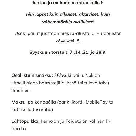
kertaa ja mukaan mahtuu kaikki:
niin lapset kuin aikuiset, aktiiviset, kuin
vähemmänkin aktiiviset!
Osakilpailut juostaan hiekka-alustalla, Puropuiston
kävelyteillä.
Syyskuun torstait: 7.,14.,21. ja 28.9.
Osallistumismaksu:
2€/osakilpailu, Nokian
Urheilijoiden harrastajille (kesä tai tuleva talvi)
ilmainen
Maksu:
paikanpäällä
(
pankkikortti, MobilePay tai
käteisellä tasaraha)
Lähtöpaikka:
Kerholan ja Taidetalon välinen P-
paikka