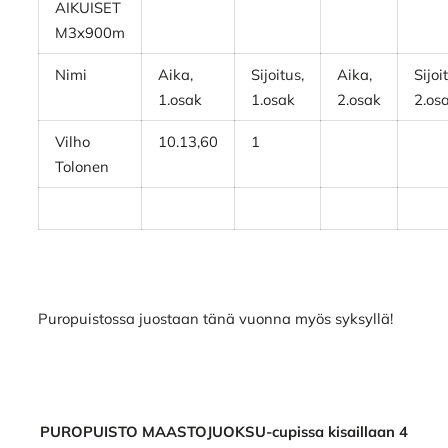
AIKUISET
M3x900m
Nimi
Aika,
Sijoitus,
Aika,
Sijoi
1.osak
1.osak
2.osak
2.os
Vilho
10.13,60
1
Tolonen
Puropuistossa juostaan tänä vuonna myös syksyllä!
PUROPUISTO MAASTOJUOKSU-cupissa kisaillaan 4