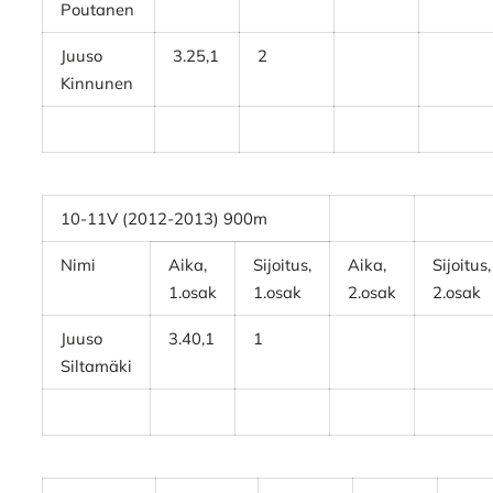
Poutanen
Juuso
3.25,1
2
Kinnunen
10-11V (2012-2013) 900m
Nimi
Aika,
Sijoitus,
Aika,
Sijoitus,
1.osak
1.osak
2.osak
2.osak
Juuso
3.40,1
1
Siltamäki