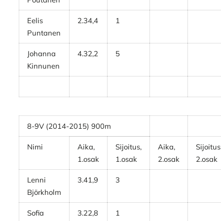
Eelis
2.34,4
1
Puntanen
Johanna
4.32,2
5
Kinnunen
8-9V (2014-2015) 900m
Nimi
Aika,
Sijoitus,
Aika,
Sijoitus
1.osak
1.osak
2.osak
2.osak
Lenni
3.41,9
3
Björkholm
Sofia
3.22,8
1