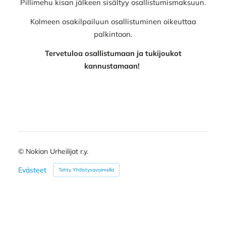
Pillimehu kisan jälkeen sisältyy osallistumismaksuun.
Kolmeen osakilpailuun osallistuminen oikeuttaa
palkintoon.
Tervetuloa osallistumaan ja tukijoukot
kannustamaan!
©
Nokian Urheilijat r.y.
Evästeet
Tehty Yhdistysavaimella