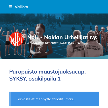
Siirry
Valikko
sivun
sisältöön
Nokian Urheilijat Ry.
Puropuisto maastojuoksucup,
SYKSY, osakilpailu 1
Tarkastelet mennyttä tapahtumaa.