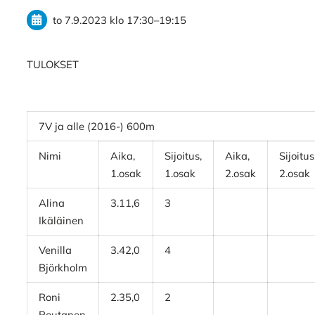
to 7.9.2023
klo 17:30
–
19:15
TULOKSET
7V ja alle (2016-) 600m
Nimi
Aika,
Sijoitus,
Aika,
Sijoitus
1.osak
1.osak
2.osak
2.osak
Alina
3.11,6
3
Ikäläinen
Venilla
3.42,0
4
Björkholm
Roni
2.35,0
2
Poutanen