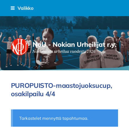
Siirry
Valikko
sivun
sisältöön
Nokian Urheilijat Ry.
PUROPUISTO-maastojuoksucup,
osakilpailu 4/4
Tarkastelet mennyttä tapahtumaa.