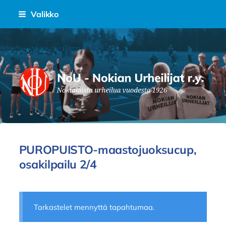
Siirry
Valikko
sivun
sisältöön
Nokian Urheilijat Ry.
PUROPUISTO-maastojuoksucup,
osakilpailu 2/4
Tarkastelet mennyttä tapahtumaa.