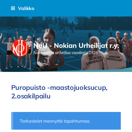
Siirry
Valikko
sivun
sisältöön
Nokian Urheilijat Ry.
Puropuisto -maastojuoksucup,
2.osakilpailu
Tarkastelet mennyttä tapahtumaa.