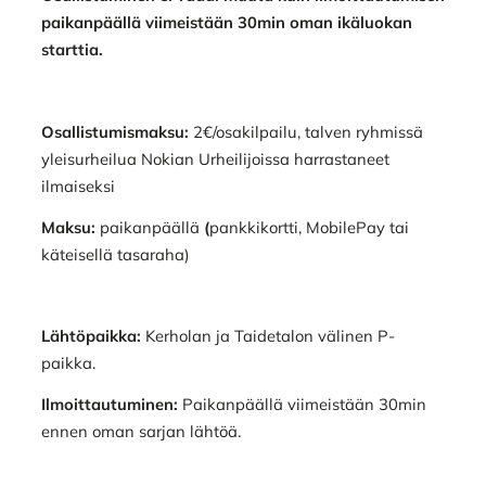
paikanpäällä viimeistään 30min oman ikäluokan
starttia.
Osallistumismaksu:
2€/osakilpailu, talven ryhmissä
yleisurheilua Nokian Urheilijoissa harrastaneet
ilmaiseksi
Maksu:
paikanpäällä
(
pankkikortti, MobilePay tai
käteisellä tasaraha)
Lähtöpaikka:
Kerholan ja Taidetalon välinen P-
paikka.
Ilmoittautuminen:
Paikanpäällä viimeistään 30min
ennen oman sarjan lähtöä.