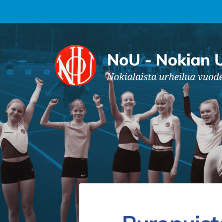
Siirry
sivun
sisältöön
Nokian Urheilijat Ry.