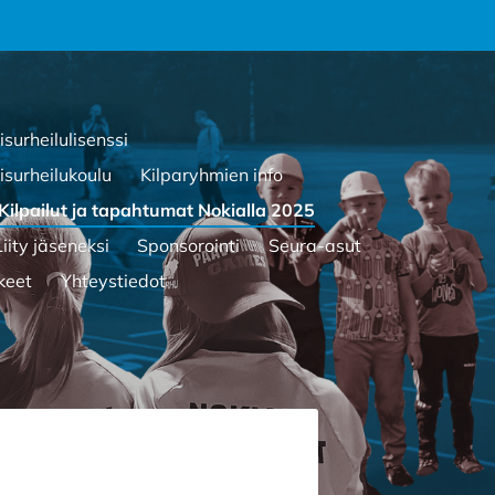
isurheilulisenssi
urheilukoulu
Kilparyhmien info
Kilpailut ja tapahtumat Nokialla 2025
Liity jäseneksi
Sponsorointi
Seura-asut
keet
Yhteystiedot