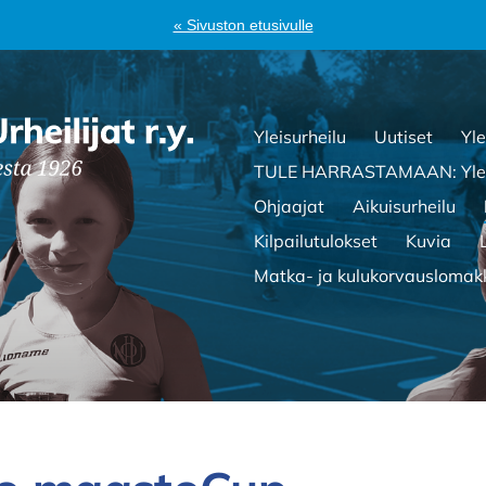
« Sivuston etusivulle
Yleisurheilu
Uutiset
Yle
TULE HARRASTAMAAN: Yleis
Ohjaajat
Aikuisurheilu
Kilpailutulokset
Kuvia
Matka- ja kulukorvauslomak