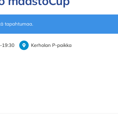
to maastoCup
tä tapahtumaa.
–
19:30
Kerholan P-paikka