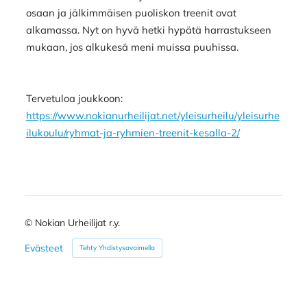
osaan ja jälkimmäisen puoliskon treenit ovat
alkamassa. Nyt on hyvä hetki hypätä harrastukseen
mukaan, jos alkukesä meni muissa puuhissa.
Tervetuloa joukkoon:
https://www.nokianurheilijat.net/yleisurheilu/yleisurhe
ilukoulu/ryhmat-ja-ryhmien-treenit-kesalla-2/
©
Nokian Urheilijat r.y.
Evästeet
Tehty Yhdistysavaimella