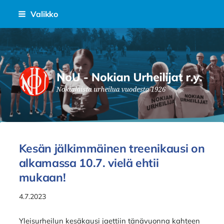
Siirry
Valikko
sivun
sisältöön
Nokian Urheilijat Ry.
Kesän jälkimmäinen treenikausi on
alkamassa 10.7. vielä ehtii
mukaan!
4.7.2023
Yleisurheilun kesäkausi jaettiin tänävuonna kahteen