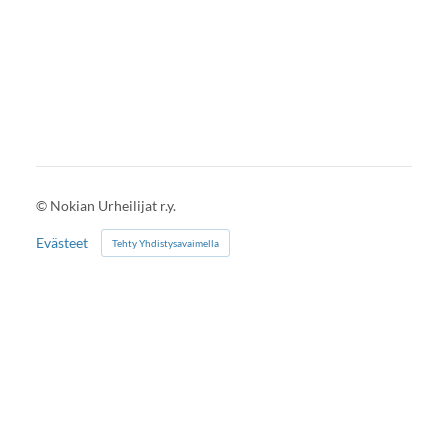
©
Nokian Urheilijat r.y.
Evästeet
Tehty Yhdistysavaimella