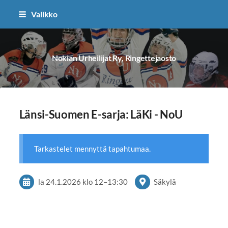
Siirry
Valikko
sivun
sisältöön
Nokian Urheilijat Ry, Ringettejaosto
Länsi-Suomen E-sarja: LäKi - NoU
Tarkastelet mennyttä tapahtumaa.
la 24.1.2026
klo 12
–
13:30
Säkylä